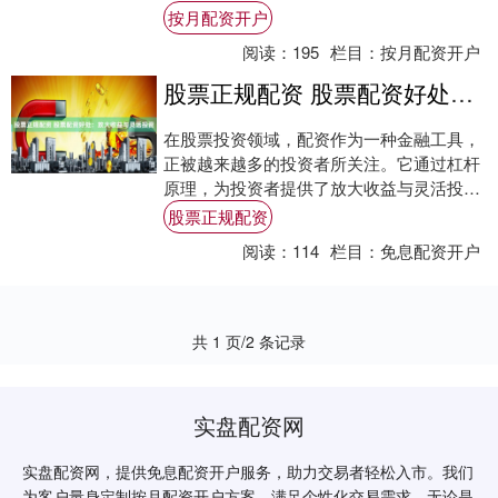
投资者通过向配资公司借入资金进行股票交
按月配资开户
易，从而....
阅读：
195
栏目：
按月配资开户
股票正规配资 股票配资好处：放大收益与灵活投资
在股票投资领域，配资作为一种金融工具，
正被越来越多的投资者所关注。它通过杠杆
原理，为投资者提供了放大收益与灵活投资
的双重优势，成为市场中的一把“双刃剑”
股票正规配资
——用得....
阅读：
114
栏目：
免息配资开户
共 1 页/2 条记录
实盘配资网
实盘配资网，提供免息配资开户服务，助力交易者轻松入市。我们
为客户量身定制按月配资开户方案，满足个性化交易需求。无论是