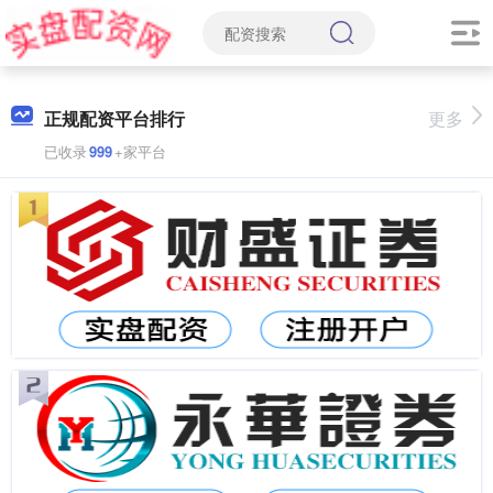
正规配资平台排行
更多
已收录
999
+家平台