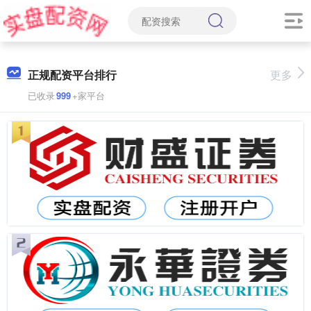
正规配资平台排行
更多
已收录
999
+家平台