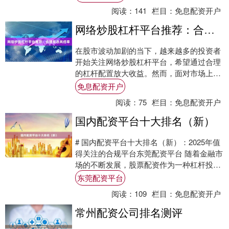
阅读：
141
栏目：
免息配资开户
网络炒股杠杆平台推荐：合规低息高倍率
在股市波动加剧的当下，越来越多的投资者
开始关注网络炒股杠杆平台，希望通过合理
的杠杆配置放大收益。然而，面对市场上种
类繁多的平台，如何选择一家**合规、低
免息配资开户
息、高倍....
阅读：
75
栏目：
免息配资开户
国内配资平台十大排名（新）
# 国内配资平台十大排名（新）：2025年值
得关注的合规平台东莞配资平台 随着金融市
场的不断发展，股票配资作为一种杠杆投资
工具，受到越来越多投资者的关注。然
东莞配资平台
而，....
阅读：
109
栏目：
免息配资开户
常州配资公司排名测评