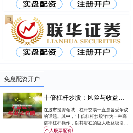
免息配资开户
十倍杠杆炒股：风险与收益并存的金融策略
在股市投资领域，杠杆交易一直是备受争议
的话题。其中，“十倍杠杆炒股”作为一种高
倍率杠杆操作，以其潜在的巨大收益吸引着
众多投资者，但同时也伴随着不容忽视的高
个人股票配资