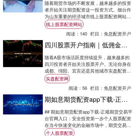
随着期货市场的不断发展，越来越多的投资
者开始关注期货配资这一投资方式。烟台作
为山东重要的经济城市线上股票配资网站，
期货配资市场也日益活跃。本文将为烟台投
线上股票配资网站
资者提供....
阅读：
140
栏目：
免息配资开户
四川股票开户指南｜低佣金办理流程
随着A股市场活跃度持续提升，越来越多的
四川投资者开始关注股票开户。无论你身在
成都、绵阳、宜宾还是其他城市实盘配资
网，掌握正确的开户流程和低佣金办理技
实盘配资网
巧，都能帮助....
阅读：
56
栏目：
免息配资开户
期如意期货配资app下载-正规期货交易平台官网入口
## 期如意期货配资app下载-正规期货交易平
台官网入口：安全投资第一步个人股票配资
在当今快速变化的金融市场中，期货交易以
其独特的杠杆效应和双向交易机制，吸引....
个人股票配资