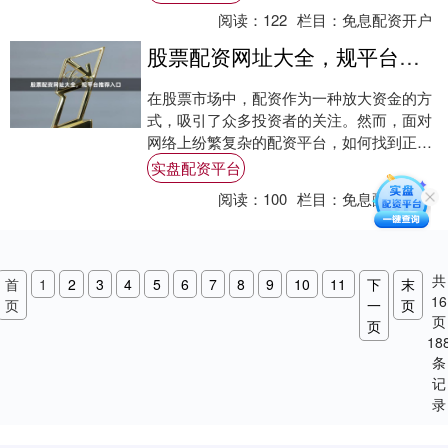
险与策略....
阅读：
122
栏目：
免息配资开户
股票配资网址大全，规平台推荐入口
在股票市场中，配资作为一种放大资金的方
式，吸引了众多投资者的关注。然而，面对
网络上纷繁复杂的配资平台，如何找到正
规、安全的渠道成为关键。本文为您整理了
实盘配资平台
一份“股票....
阅读：
100
栏目：
免息配资开户
共
首
1
2
3
4
5
6
7
8
9
10
11
下
末
16
页
一
页
页
页
18
条
记
录