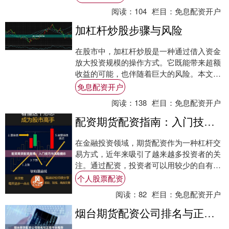
风险。....
阅读：
104
栏目：
免息配资开户
加杠杆炒股步骤与风险
在股市中，加杠杆炒股是一种通过借入资金
放大投资规模的操作方式。它既能带来超额
收益的可能，也伴随着巨大的风险。本文将
详细介绍加杠杆炒股的具体步骤与潜在风
免息配资开户
险，帮助投....
阅读：
138
栏目：
免息配资开户
配资期货配资指南：入门技巧与风险提示
在金融投资领域，期货配资作为一种杠杆交
易方式，近年来吸引了越来越多投资者的关
注。通过配资，投资者可以用较少的自有资
金撬动更大的交易规模，从而放大潜在收
个人股票配资
益。然而，....
阅读：
82
栏目：
免息配资开户
烟台期货配资公司排名与正规平台推荐