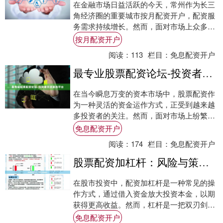
在金融市场日益活跃的今天，常州作为长三
角经济圈的重要城市按月配资开户，配资服
务需求持续增长。然而，面对市场上众多配
资公司，投资者如何筛选出安全、合规且服
按月配资开户
务优质的....
阅读：
113
栏目：
免息配资开户
最专业股票配资论坛-投资者交流首选平台
在当今瞬息万变的资本市场中，股票配资作
为一种灵活的资金运作方式，正受到越来越
多投资者的关注。然而，面对市场上纷繁复
杂的信息和层出不穷的配资平台，如何获取
免息配资开户
真实、专....
阅读：
174
栏目：
免息配资开户
股票配资加杠杆：风险与策略解析
在股市投资中，配资加杠杆是一种常见的操
作方式，通过借入资金放大投资本金，以期
获得更高收益。然而，杠杆是一把双刃剑，
既能放大收益，也会放大亏损。本文将从风
免息配资开户