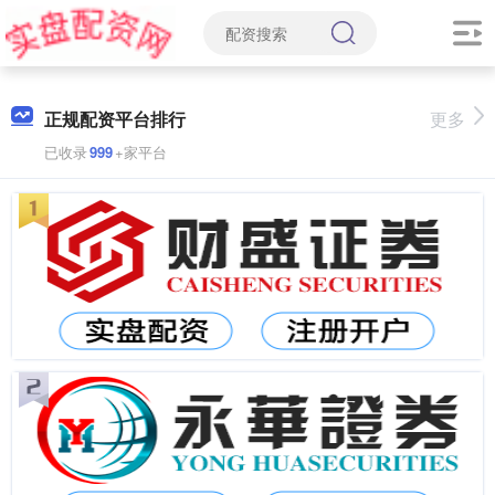
正规配资平台排行
更多
已收录
999
+家平台