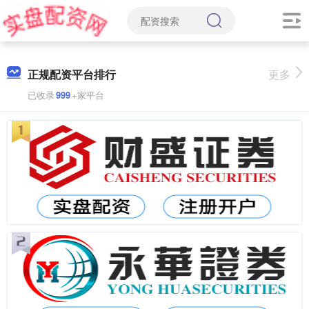
正规配资平台排行
更多
已收录
999
+家平台