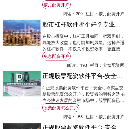
一款安全可靠的加杠杆炒股软件至关重要。
按月配资开户
本文将为....
阅读：
200
栏目：
按月配资开户
股市杠杆软件哪个好？专业评测与安全使用指南
在股市投资中，杠杆工具如同一把双刃剑，
既能放大收益，也可能加剧风险。选择合适
的杠杆软件，不仅关乎投资效率，更直接影
响资金安全。本文将为您提供专业评测与安
免息配资开户
全使用指....
阅读：
193
栏目：
实盘配资网
正规股票配资软件平台-安全可靠实盘交易
# 正规股票配资软件平台：安全可靠实盘交
易股票配资怎么开户，投资者的明智之选 在
当今快速发展的金融市场中，股票配资已成
为许多投资者扩大资金规模、提高收益潜力
股票配资怎么开户
的重....
阅读：
155
栏目：
按月配资开户
正规股票配资软件平台-安全实盘交易杠杆