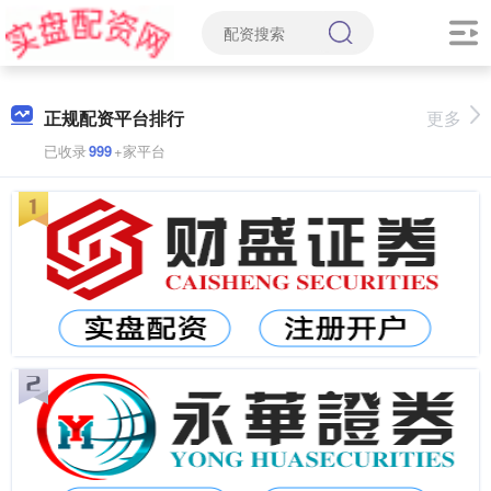
正规配资平台排行
更多
已收录
999
+家平台