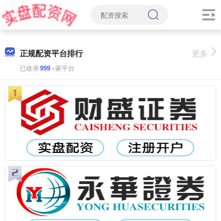
正规配资平台排行
更多
已收录
999
+家平台