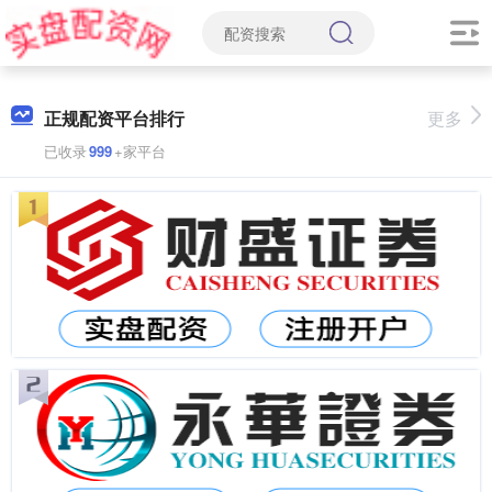
正规配资平台排行
更多
已收录
999
+家平台